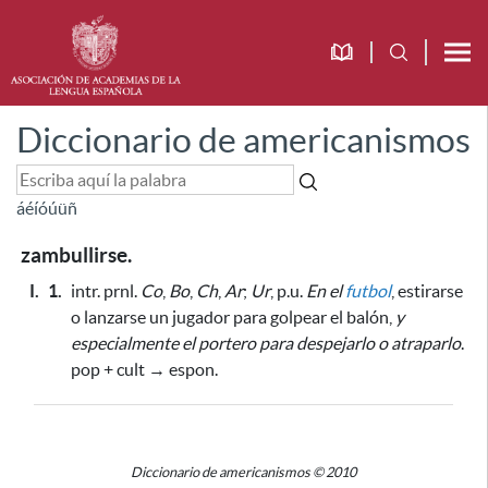
Diccionario de americanismos
á
é
í
ó
ú
ü
ñ
zambullirse.
I.
1.
intr. prnl.
Co
,
Bo
,
Ch
,
Ar
;
Ur
, p.u.
En el
futbol
, estirarse
o lanzarse un jugador
para golpear el balón
,
y
especialmente el portero para despejarlo o atraparlo
.
pop + cult → espon.
Diccionario de americanismos © 2010