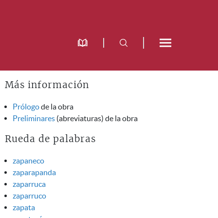
Más información
Prólogo
de la obra
Preliminares
(abreviaturas) de la obra
Rueda de palabras
zapaneco
zaparapanda
zaparruca
zaparruco
zapata