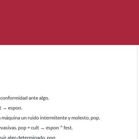
sconformidad ante algo
.
t → espon.
a
máquina un ruido intermitente y molesto. pop.
asivas. pop + cult → espon ^ fest.
uir algo determinado
. pop.