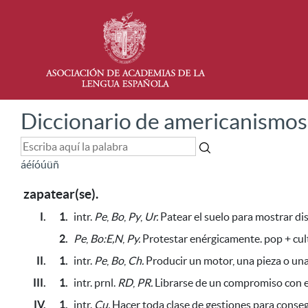
Diccionario de americanismos
á
é
í
ó
ú
ü
ñ
zapatear(se).
I.
1.
intr.
Pe
,
Bo
,
Py
,
Ur.
Patear el suelo
para mostrar di
2.
Pe
,
Bo:E,N
,
Py.
Protestar enérgicamente. pop + cul
II.
1.
intr.
Pe
,
Bo
,
Ch.
Producir un motor, una pieza o un
III.
1.
intr. prnl.
RD
,
PR.
Librarse de un compromiso con ev
IV.
1.
intr.
Cu.
Hacer toda clase de gestiones
para conseg