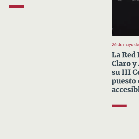
26 de mayo d
La Red 
Claro y
su III 
puesto 
accesibl