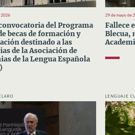
e 2026
29 de mayo de 
convocatoria del Programa
Fallece 
e becas de formación y
Blecua, 
ación destinado a las
Academi
as de la Asociación de
as de la Lengua Española
)
CLARO
LENGUAJE C