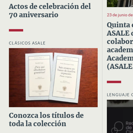
Actos de celebración del
70 aniversario
23 de junio d
Quinta 
ASALE d
colabor
CLÁSICOS ASALE
academi
Academi
(ASALE
LENGUAJE 
Conozca los títulos de
toda la colección