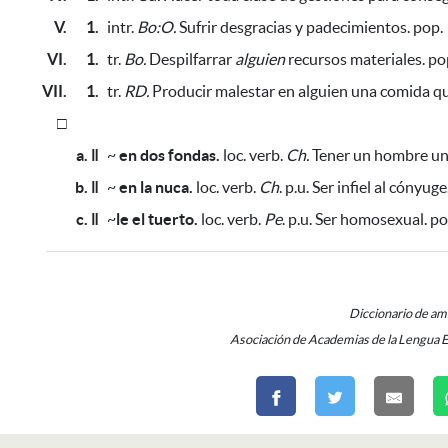
V.
1.
intr.
Bo:O.
Sufrir desgracias y padecimientos. pop.
VI.
1.
tr.
Bo.
Despilfarrar
alguien
recursos materiales. po
VII.
1.
tr.
RD.
Producir malestar en alguien una comida q
□
a. ǁ
~
en dos fondas.
loc. verb.
Ch.
Tener un hombre una
b. ǁ
~
en la nuca.
loc. verb.
Ch
. p.u. Ser infiel al cónyuge.
c. ǁ
~
le el tuerto.
loc. verb.
Pe
. p.u. Ser homosexual. po
Diccionario de a
Asociación de Academias de la Lengua 