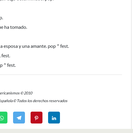
p.
ue ha tomado.
 esposa y una amante. pop ^ fest.
 fest.
p ^ fest.
mericanismos © 2010
Española © Todos los derechos reservados