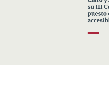
Claro y
su III 
puesto 
accesibl