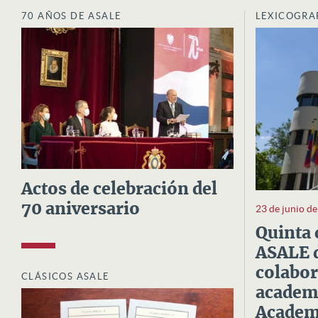
70 AÑOS DE ASALE
LEXICOGRA
Actos de celebración del
70 aniversario
23 de junio d
Quinta 
ASALE d
colabor
CLÁSICOS ASALE
academi
Academi