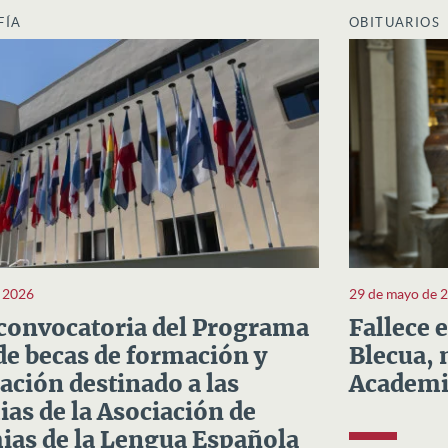
FÍA
OBITUARIOS
e 2026
29 de mayo de 
convocatoria del Programa
Fallece 
e becas de formación y
Blecua, 
ación destinado a las
Academi
as de la Asociación de
as de la Lengua Española