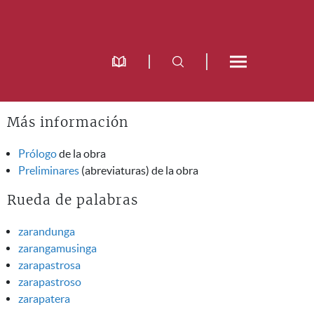
Más información
Prólogo
de la obra
Preliminares
(abreviaturas) de la obra
Rueda de palabras
zarandunga
zarangamusinga
zarapastrosa
zarapastroso
zarapatera