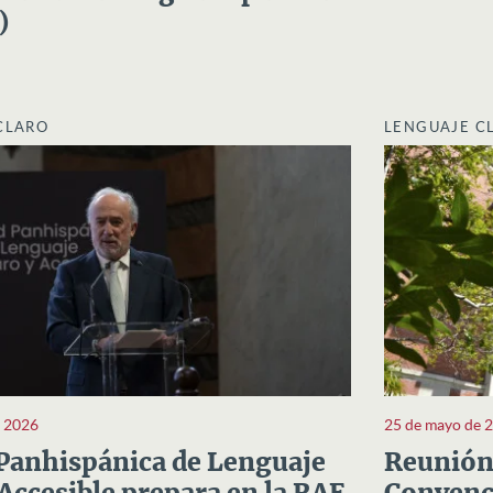
)
CLARO
LENGUAJE C
e 2026
25 de mayo de 
Panhispánica de Lenguaje
Reunión 