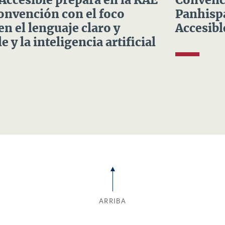
 Accesible prepara en la RAE
Convenci
Convención con el foco
Panhispá
en el lenguaje claro y
Accesibl
e y la inteligencia artificial
ARRIBA