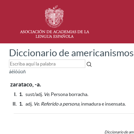
Diccionario de americanismos
á
é
í
ó
ú
ü
ñ
zarataco, -a.
I.
1.
sust/adj.
Ve.
Persona borracha.
II.
1.
adj.
Ve.
Referido a persona
, inmadura e insensata.
Diccionario de a