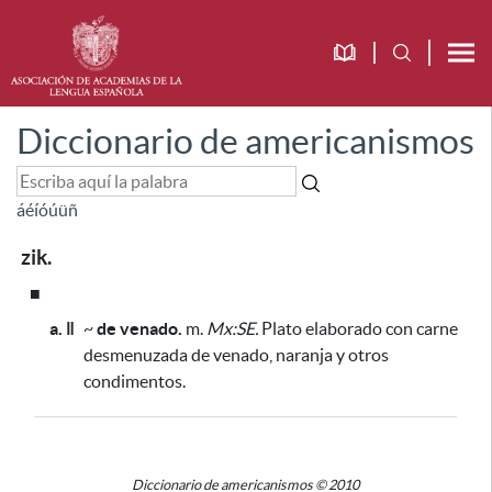
Diccionario de americanismos
á
é
í
ó
ú
ü
ñ
zik.
■
a. ǁ
~
de venado.
m.
Mx:SE.
Plato elaborado con carne
desmenuzada de venado, naranja y otros
condimentos.
Diccionario de americanismos © 2010