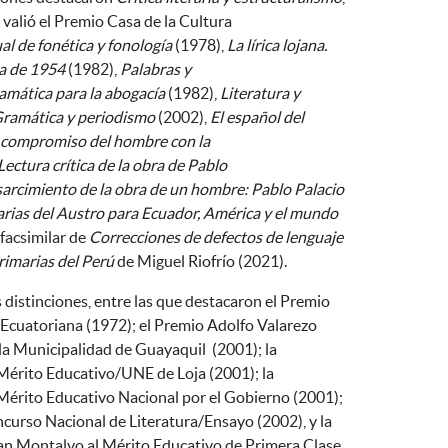
 valió el Premio Casa de la Cultura
l de fonética y fonología
(1978),
La lírica lojana
.
ca de 1954
(1982),
Palabras y
amática para la abogacía
(1982),
Literatura y
ramática y periodismo
(2002),
El español del
 compromiso del hombre con la
Lectura crítica de la obra de Pablo
arcimiento de la obra de un hombre: Pablo Palacio
arias del Austro para Ecuador, América y el mundo
 facsimilar de
Correcciones de defectos de lenguaje
primarias del Perú
de Miguel Riofrío (2021).
distinciones, entre las que destacaron el Premio
 Ecuatoriana (1972); el Premio
Adolfo Valarezo
la Municipalidad de Guayaquil (2001); la
Mérito Educativo/UNE de Loja (2001); la
Mérito Educativo Nacional por el Gobierno (2001);
ncurso Nacional de Literatura/Ensayo (2002), y la
n Montalvo al Mérito Educativo de Primera Clase