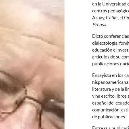
en la Universidad d
centros pedagógico
Azuay, Cañar, El O
Prensa.
Dictó conferencias,
dialectología, fonét
educación e invest
artículos de su co
publicaciones naci
Ensayista en los ca
hispanoamericana, 
literatura y de la l
y ha escrito libros 
español del ecuador,
comunicación, estil
de publicaciones.
Entre sus publicac