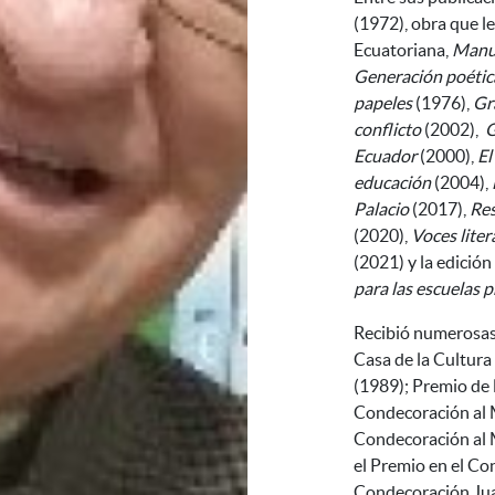
(1972), obra que le
Ecuatoriana,
Manua
Generación poéti
papeles
(1976),
Gr
conflicto
(2002),
G
Ecuador
(2000),
El
educación
(2004),
Palacio
(2017),
Res
(2020),
Voces liter
(2021) y la edición
para las escuelas 
Recibió numerosas 
Casa de la Cultura
(1989); Premio de 
Condecoración al 
Condecoración al 
el Premio en el Co
Condecoración Jua