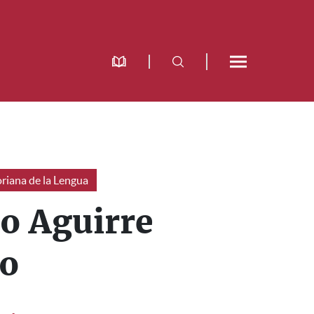
riana de la Lengua
o Aguirre
do