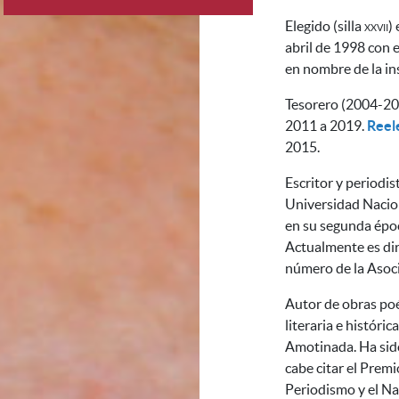
Elegido (silla
xxvii
)
abril de 1998 con e
en nombre de la in
Tesorero (2004-200
2011 a 2019.
Reel
2015.
Escritor y periodis
Universidad Nacio
en su segunda époc
Actualmente es dir
número de la Asoci
Autor de obras poét
literaria e históri
Amotinada. Ha sido
cabe citar el Premi
Periodismo y el Na