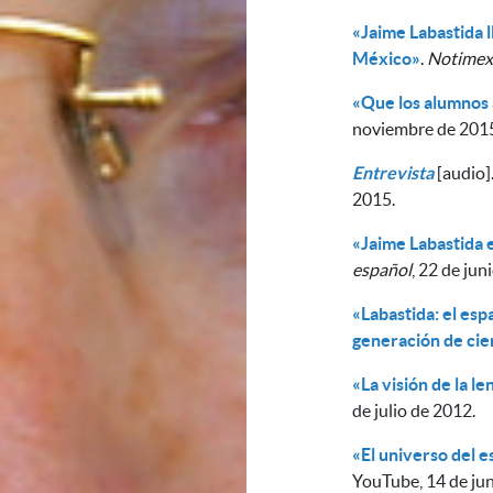
«Jaime Labastida l
México»
.
Notimex
«Que los alumnos
noviembre de 201
Entrevista
[audio]
2015.
«Jaime Labastida en
español
, 22 de jun
«Labastida: el esp
generación de cie
«La visión de la 
de julio de 2012.
«El universo del e
YouTube, 14 de jun