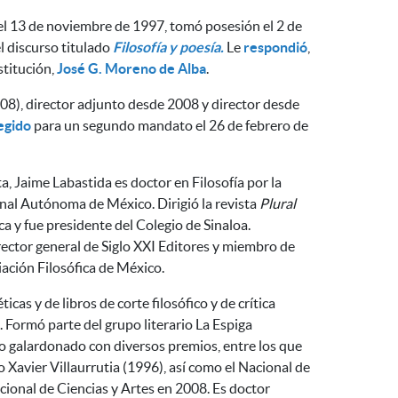
 el 13 de noviembre de 1997, tomó posesión el 2 de
l discurso titulado
Filosofía y poesía.
Le
respondió
,
stitución,
José G. Moreno de Alba
.
8), director adjunto desde 2008 y director desde
egido
para un segundo mandato el 26 de febrero de
ta, Jaime Labastida es doctor en Filosofía por la
nal Autónoma de México. Dirigió la revista
Plural
a y fue presidente del Colegio de Sinaloa.
ector general de Siglo XXI Editores y miembro de
ación Filosófica de México.
icas y de libros de corte filosófico y de crítica
ca. Formó parte del grupo literario La Espiga
 galardonado con diversos premios, entre los que
o Xavier Villaurrutia (1996), así como el Nacional de
cional de Ciencias y Artes en 2008. Es doctor