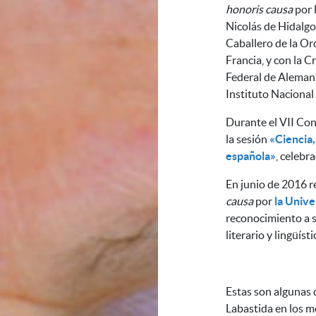
honoris causa
por 
Nicolás de Hidalgo
Caballero de la Ord
Francia, y con la C
Federal de Alemani
Instituto Nacional 
Durante el VII Con
la sesión
«Ciencia
española»
, celebr
En junio de 2016 r
causa
por
la Univ
reconocimiento a s
literario y lingüísti
Estas son algunas 
Labastida en los m