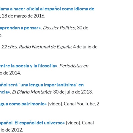
lama a hacer oficial al español como idioma de
, 28 de marzo de 2016.
 aprendan a pensar»
.
Dossier Político
, 30 de
5.
.
22 eñes
.
Radio Nacional de España
, 4 de julio de
tre la poesía y la filosofía»
.
Periodistas en
io de 2014.
añol será "una lengua importantísima" en
ncia»
.
El Diario Montañés,
30 de julio de 2013.
lengua como patrimonio»
[vídeo]. Canal YouTube, 2
spañol. El español del universo»
[vídeo]. Canal
io de 2012.