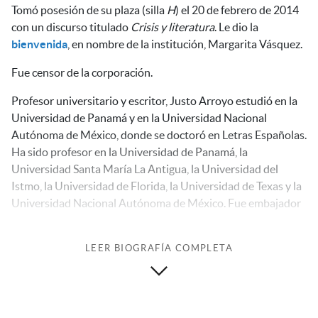
Tomó posesión de su plaza (silla
H
) el 20 de febrero de 2014
con un discurso titulado
Crisis y literatura
. Le dio la
bienvenida
, en nombre de la institución, Margarita Vásquez.
Fue censor de la corporación.
Profesor universitario y escritor, Justo Arroyo estudió en la
Universidad de Panamá y en la Universidad Nacional
Autónoma de México, donde se doctoró en Letras Españolas.
Ha sido profesor en la Universidad de Panamá, la
Universidad Santa María La Antigua, la Universidad del
Istmo, la Universidad de Florida, la Universidad de Texas y la
Universidad Nacional Autónoma de México. Fue embajador
de Panamá en Colombia y ha asistido a congresos y
seminarios en América, Europa, Asia y África. Fue nombrado
LEER BIOGRAFÍA COMPLETA
doctor
honoris causa
por la Universidad Simón Bolívar de
Colombia en 1989.
Distinguido con el Premio Escritor del Año 2000 por la
Cámara de Comercio Panameña del Libro, ha publicado,