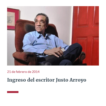
entre otros, los siguientes títulos:
Dejando atrás al hombre
de celofán
(1971);
Dedos
(novela, 1970);
Capricornio en gris
(1972);
El pez y el segundo
(novela, 1978);
Geografía de
mujer
(novela, 1982);
Rostros como manchas
(cuento,
1991);
Para terminar diciembre
(cuento, 1995);
Semana sin
viernes
(novela, 1995);
Corazón de águila
(biografía
novelada, 1996);
Héroes a medio tiempo
(cuento,
1997);
Lucio Dante resucita
(novela, 1998);
Sin principio ni
fin
(novela, 1999);
Cuentos de Eduardo
(cuento, 2000),
Réquiem por un duende
(cuento, 2002);
Vida que olvida
(novela, 2002), y
Otra luz
(novela, 2008). Ha sido traducido al
inglés, el alemán y el húngaro, y su obra aparece recogida en
21 de febrero de 2014
diversas antologías.
Ingreso del escritor Justo Arroyo