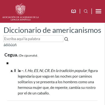
Diccionario de americanismos
á
é
í
ó
ú
ü
ñ
Cegua.
(De
ciguanaba
).
■
a. ǁ
la
~
.
f.
Ho
,
ES
,
Ni
,
CR.
En la tradición popular
, figura
legendaria que vaga en las noches por caminos
solitarios y se presenta a los hombres como una
hermosa mujer que, de repente, cambia su rostro
por el de un caballo.