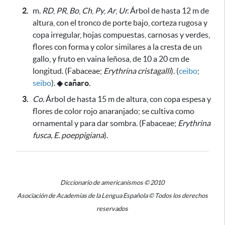
2.
m.
RD
,
PR
,
Bo
,
Ch
,
Py
,
Ar
,
Ur.
Árbol de hasta 12 m
de
altura, con el tronco de porte bajo, corteza rugosa y
copa irregular, hojas compuestas, carnosas y verdes,
flores
con forma y color similares a la cresta de un
gallo,
y fruto en vaina leñosa, de 10 a 20 cm de
longitud. (Fabaceae;
Erythrina cristagalli
)
. (
ceibo
;
seibo
).
◆
cañaro
.
3.
Co.
Árbol de hasta 15 m de altura, con copa espesa y
flores de color rojo anaranjado;
se cultiva como
ornamental y para dar sombra
. (Fabaceae;
Erythrina
fusca, E. poeppigiana
).
Diccionario de americanismos © 2010
Asociación de Academias de la Lengua Española © Todos los derechos
reservados