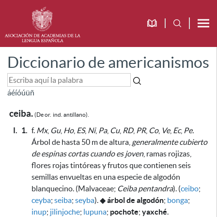
Diccionario de americanismos
á
é
í
ó
ú
ü
ñ
ceiba.
(De or.
ind. antillano).
I.
1.
f.
Mx
,
Gu
,
Ho
,
ES
,
Ni
,
Pa
,
Cu
,
RD
,
PR
,
Co
,
Ve
,
Ec
,
Pe.
Árbol de hasta 50 m de altura,
generalmente cubierto
de espinas cortas cuando es joven
, ramas rojizas,
flores rojas tintóreas y frutos que contienen seis
semillas envueltas en una especie de algodón
blanquecino. (Malvaceae;
Ceiba pentandra
). (
ceibo
;
ceyba
;
seiba
;
seyba
).
◆
árbol de algodón
;
bonga
;
inup
;
jilinjoche
;
lupuna
;
pochote
;
yaxché
.