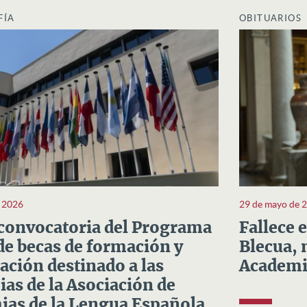
FÍA
OBITUARIOS
e 2026
29 de mayo de 
convocatoria del Programa
Fallece 
e becas de formación y
Blecua, 
ación destinado a las
Academi
as de la Asociación de
as de la Lengua Española