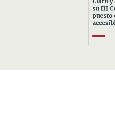
Claro y
su III 
puesto 
accesibl