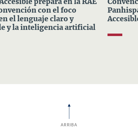
 Accesible prepara en la RAE
Convenci
Convención con el foco
Panhispá
en el lenguaje claro y
Accesibl
e y la inteligencia artificial
ARRIBA