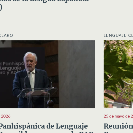
)
CLARO
LENGUAJE C
e 2026
25 de mayo de 
Panhispánica de Lenguaje
Reunión 