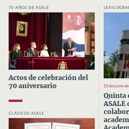
70 AÑOS DE ASALE
LEXICOGRA
Actos de celebración del
70 aniversario
23 de junio d
Quinta 
ASALE d
colabor
CLÁSICOS ASALE
academi
Academi