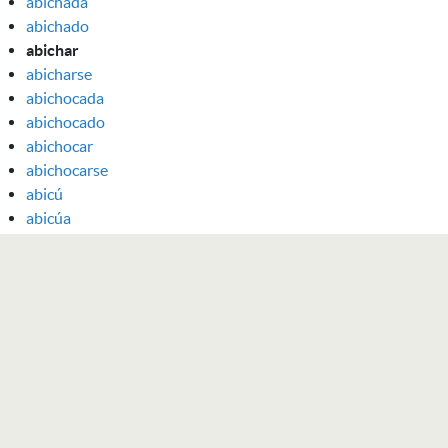
abichada
abichado
abichar
abicharse
abichocada
abichocado
abichocar
abichocarse
abicú
abicúa