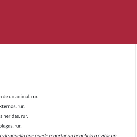
 de un animal. rur.
xternos.
rur.
 heridas. rur.
lagas. rur.
 de aquello que puede reportar un beneficio o evitar un