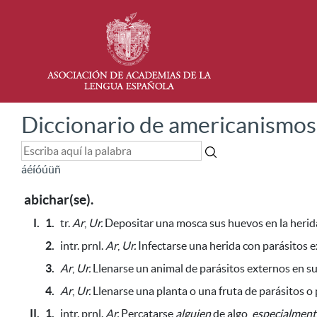
Diccionario de americanismos
á
é
í
ó
ú
ü
ñ
abichar(se).
I.
1.
tr.
Ar
,
Ur.
Depositar una mosca sus huevos en la herida
2.
intr.
prnl.
Ar
,
Ur.
Infectarse una herida
con parásitos e
3.
Ar
,
Ur.
Llenarse un animal de parásitos externos en sus
4.
Ar
,
Ur.
Llenarse una planta o una fruta de parásitos o p
II.
1.
intr. prnl.
Ar.
Percatarse
alguien
de algo,
especialmente