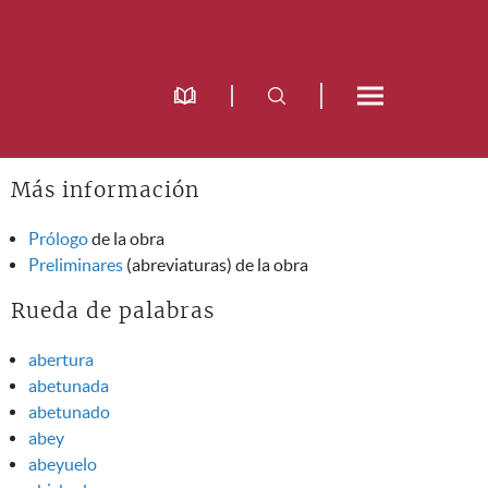
Más información
Prólogo
de la obra
Preliminares
(abreviaturas) de la obra
Rueda de palabras
abertura
abetunada
abetunado
abey
abeyuelo