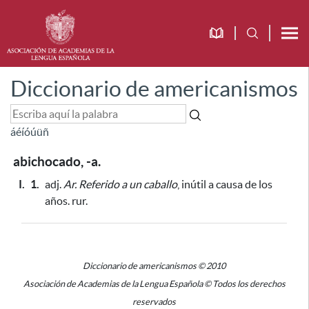
Diccionario de americanismos
á
é
í
ó
ú
ü
ñ
abichocado, -a.
I.
1.
adj.
Ar.
Referido a un caballo
, inútil
a causa de los
años
. rur.
Diccionario de americanismos © 2010
Asociación de Academias de la Lengua Española © Todos los derechos
reservados