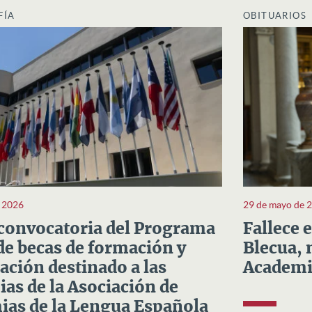
FÍA
OBITUARIOS
e 2026
29 de mayo de 
convocatoria del Programa
Fallece 
e becas de formación y
Blecua, 
ación destinado a las
Academi
as de la Asociación de
as de la Lengua Española