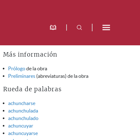
Más información
Prólogo
de la obra
Preliminares
(abreviaturas) de la obra
Rueda de palabras
achuncharse
achunchulada
achunchulado
achuncuyar
achuncuyarse