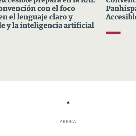
 Accesible prepara en la RAE
Convenci
Convención con el foco
Panhispá
en el lenguaje claro y
Accesibl
e y la inteligencia artificial
ARRIBA