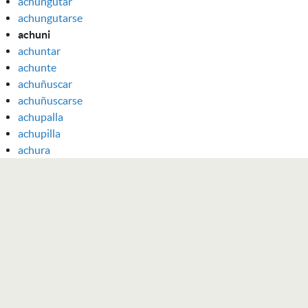
achungutar
achungutarse
achuni
achuntar
achunte
achuñuscar
achuñuscarse
achupalla
achupilla
achura