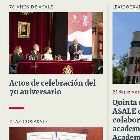
70 AÑOS DE ASALE
LEXICOGRA
Actos de celebración del
70 aniversario
23 de junio d
Quinta 
ASALE d
colabor
CLÁSICOS ASALE
academi
Academi