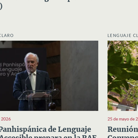
)
CLARO
LENGUAJE C
e 2026
25 de mayo de 
Panhispánica de Lenguaje
Reunión 