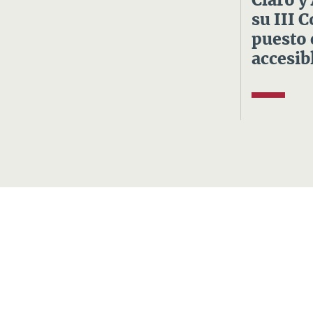
Claro y
su III 
puesto 
accesibl