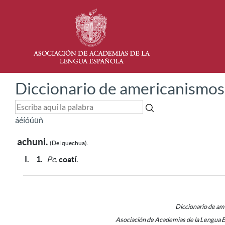
Diccionario de americanismos
á
é
í
ó
ú
ü
ñ
achuni.
(Del quechua).
I.
1.
Pe.
coatí
.
Diccionario de a
Asociación de Academias de la Lengua 