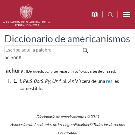
Diccionario de americanismos
á
é
í
ó
ú
ü
ñ
achura.
(Del quech.
achúray,
repartir, y
achura,
partes de una res).
I.
1.
f.
Pe:S
,
Bo:S
,
Py
,
Ur
; f. pl.
Ar
. Víscera de una
res
;
es
comestible
.
Diccionario de americanismos © 2010
Asociación de Academias de la Lengua Española © Todos los derechos
reservados