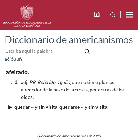
Diccionario de americanismos
á
é
í
ó
ú
ü
ñ
afeitado.
I.
1.
adj.
PR.
Referido a gallo
, que no tiene plumas
alrededor de la base de la cresta, por detrás de los
oídos.
▶
quedar
~
y sin visita
;
quedarse
~
y sin visita
.
Diccionario de americanismos © 2010