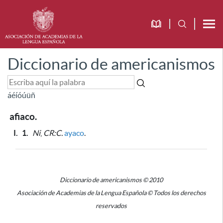
Diccionario de americanismos
á
é
í
ó
ú
ü
ñ
afiaco.
I.
1.
Ni
,
CR:C.
ayaco
.
Diccionario de americanismos © 2010
Asociación de Academias de la Lengua Española © Todos los derechos
reservados