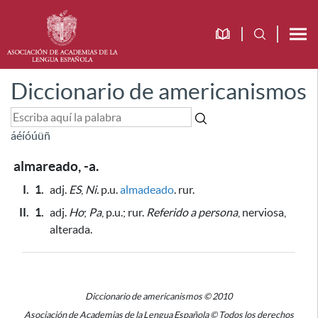
Diccionario de americanismos
á
é
í
ó
ú
ü
ñ
almareado, -a.
I.
1.
adj.
ES
,
Ni.
p.u.
almadeado
. rur.
II.
1.
adj.
Ho
;
Pa
, p.u.; rur.
Referido a persona
, nerviosa,
alterada.
Diccionario de americanismos © 2010
Asociación de Academias de la Lengua Española © Todos los derechos