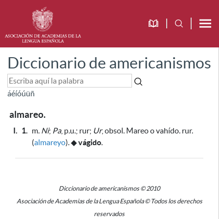
Diccionario de americanismos
á
é
í
ó
ú
ü
ñ
almareo.
I.
1.
m.
Ni
;
Pa
, p.u.; rur;
Ur
, obsol. Mareo o vahído. rur.
(
almareyo
).
◆
vágido
.
Diccionario de americanismos © 2010
Asociación de Academias de la Lengua Española © Todos los derechos
reservados