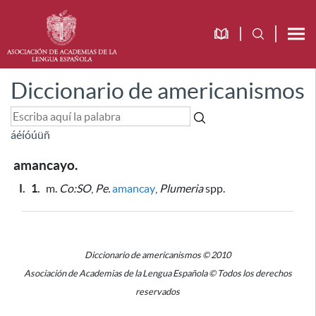
Diccionario de americanismos
á
é
í
ó
ú
ü
ñ
amancayo.
I.
1.
m.
Co:SO
,
Pe.
amancay
,
Plumeria
spp.
Diccionario de americanismos © 2010
Asociación de Academias de la Lengua Española © Todos los derechos
reservados