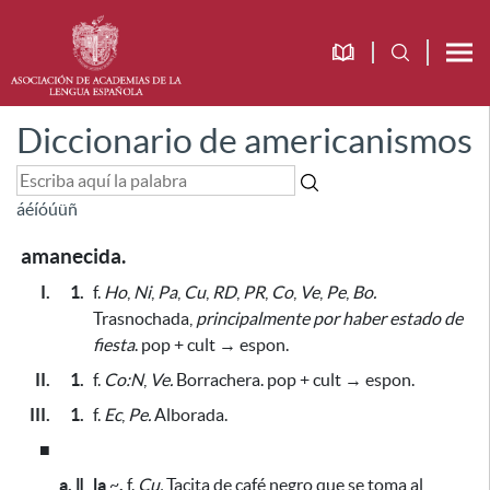
Diccionario de americanismos
á
é
í
ó
ú
ü
ñ
amanecida.
I.
1.
f.
Ho
,
Ni
,
Pa
,
Cu
,
RD
,
PR
,
Co
,
Ve
,
Pe
,
Bo.
Trasnochada,
principalmente por haber estado de
fiesta
. pop + cult → espon.
II.
1.
f.
Co:N
,
Ve.
Borrachera. pop + cult → espon.
III.
1.
f.
Ec
,
Pe.
Alborada.
■
a. ǁ
la
~
.
f.
Cu.
Tacita de café negro
que se toma al