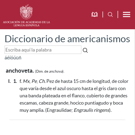
Diccionario de americanismos
á
é
í
ó
ú
ü
ñ
anchoveta.
(Dim. de
anchova
).
I.
1.
f.
Mx
,
Pe
,
Ch.
Pez de hasta 15 cm de longitud, de color
que varía desde el azul oscuro hasta el gris claro con
una banda plateada en el flanco, cubierto de grandes
escamas, cabeza grande, hocico puntiagudo y boca
muy amplia. (Engraulidae;
Engraulis ringens
).