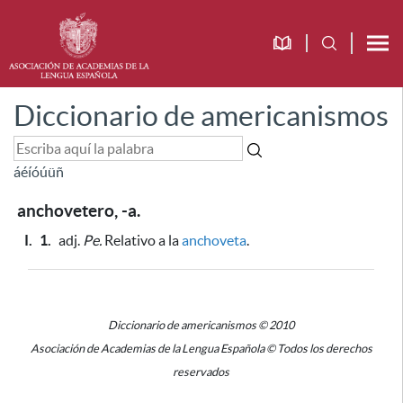
Diccionario de americanismos
á
é
í
ó
ú
ü
ñ
anchovetero, -a.
I.
1.
adj.
Pe.
Relativo a la
anchoveta
.
Diccionario de americanismos © 2010
Asociación de Academias de la Lengua Española © Todos los derechos
reservados