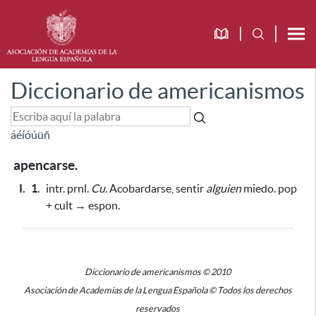
Diccionario de americanismos
á
é
í
ó
ú
ü
ñ
apencarse.
I.
1.
intr. prnl.
Cu.
Acobardarse, sentir
alguien
miedo. pop
+ cult → espon.
Diccionario de americanismos © 2010
Asociación de Academias de la Lengua Española © Todos los derechos
reservados