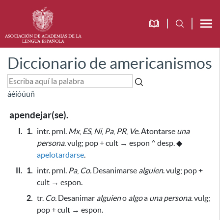
Diccionario de americanismos
á
é
í
ó
ú
ü
ñ
apendejar(se).
I.
1.
intr. prnl.
Mx
,
ES
,
Ni
,
Pa
,
PR
,
Ve.
Atontarse
una
persona
. vulg; pop + cult → espon ^ desp.
◆
apelotardarse
.
II.
1.
intr. prnl.
Pa
,
Co.
Desanimarse
alguien
. vulg; pop +
cult → espon.
2.
tr.
Co.
Desanimar
alguien
o
algo
a
una persona
. vulg;
pop + cult → espon.