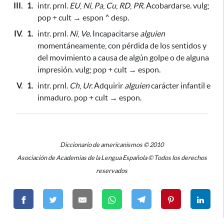
III.
1.
intr. prnl.
EU
,
Ni
,
Pa
,
Cu
,
RD
,
PR.
Acobardarse. vulg;
pop + cult → espon ^ desp.
IV.
1.
intr. prnl.
Ni
,
Ve.
Incapacitarse
alguien
momentáneamente, con pérdida de los sentidos y
del movimiento
a causa de algún golpe o de alguna
impresión
. vulg; pop + cult → espon.
V.
1.
intr. prnl.
Ch
,
Ur.
Adquirir
alguien
carácter infantil e
inmaduro. pop + cult → espon.
Diccionario de americanismos © 2010
Asociación de Academias de la Lengua Española © Todos los derechos
reservados