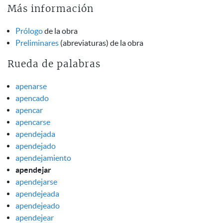
Más información
Prólogo
de la obra
Preliminares
(abreviaturas) de la obra
Rueda de palabras
apenarse
apencado
apencar
apencarse
apendejada
apendejado
apendejamiento
apendejar
apendejarse
apendejeada
apendejeado
apendejear