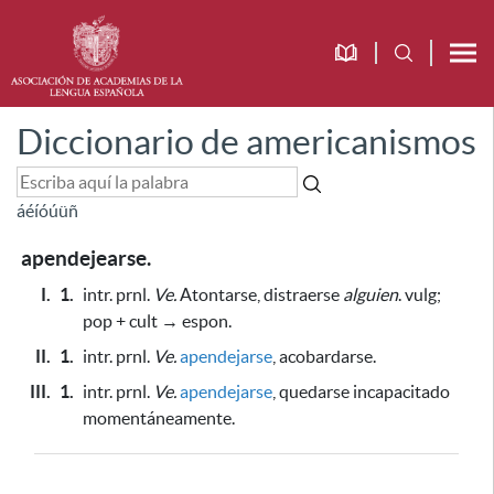
Diccionario de americanismos
á
é
í
ó
ú
ü
ñ
apendejearse.
I.
1.
intr. prnl.
Ve.
Atontarse, distraerse
alguien
. vulg;
pop + cult → espon.
II.
1.
intr. prnl.
Ve.
apendejarse
, acobardarse.
III.
1.
intr. prnl.
Ve.
apendejarse
, quedarse incapacitado
momentáneamente.