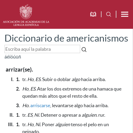
Diccionario de americanismos
á
é
í
ó
ú
ü
ñ
arrizar(se).
I.
1.
tr.
Ho
,
ES.
Subir o doblar
algo
hacia arriba.
2.
Ho
,
ES.
Atar los dos extremos de una hamaca que
quedan más altos que el resto de ella.
3.
Ho.
arriscarse
, levantarse algo hacia arriba.
II.
1.
tr.
ES
,
Ni.
Detener o apresar a
alguien
. rur.
III.
1.
tr.
Ho
,
Ni.
Poner
alguien
tenso el pelo en un
peinado.