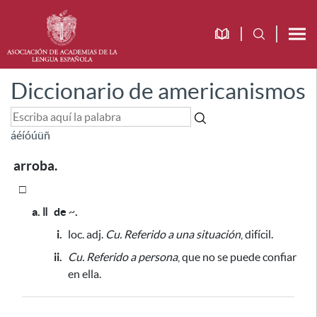
Diccionario de americanismos
á
é
í
ó
ú
ü
ñ
arroba.
□
a. ǁ
de
~
.
i.
loc. adj.
Cu.
Referido a una situación
, difícil.
ii.
Cu.
Referido a persona
, que no se puede confiar
en ella.