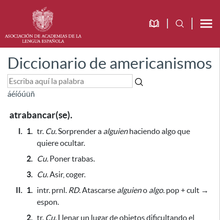
Diccionario de americanismos
á
é
í
ó
ú
ü
ñ
atrabancar(se).
I.
1.
tr.
Cu.
Sorprender a
alguien
haciendo algo que
quiere ocultar.
2.
Cu.
Poner trabas.
3.
Cu.
Asir, coger.
II.
1.
intr. prnl.
RD
.
Atascarse
alguien
o
algo
. pop + cult →
espon.
2.
tr.
Cu.
Llenar un lugar de objetos dificultando el