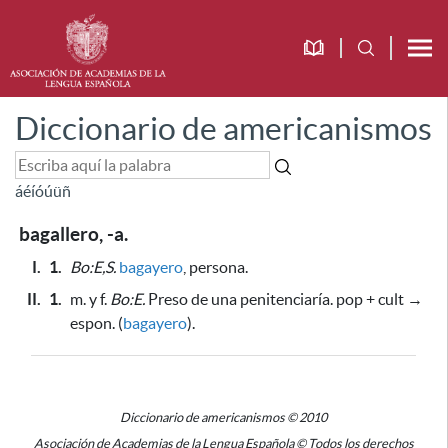
Diccionario de americanismos
á
é
í
ó
ú
ü
ñ
bagallero, -a.
I.
1.
Bo:E,S.
bagayero
, persona.
II.
1.
m. y f.
Bo:E.
Preso de una penitenciaría. pop + cult →
espon. (
bagayero
).
Diccionario de americanismos © 2010
Asociación de Academias de la Lengua Española © Todos los derechos