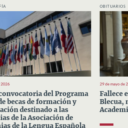
FÍA
OBITUARIOS
e 2026
29 de mayo de 
convocatoria del Programa
Fallece 
e becas de formación y
Blecua, 
ación destinado a las
Academi
as de la Asociación de
as de la Lengua Española