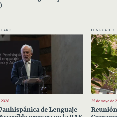
)
CLARO
LENGUAJE C
e 2026
25 de mayo de 
Panhispánica de Lenguaje
Reunión 