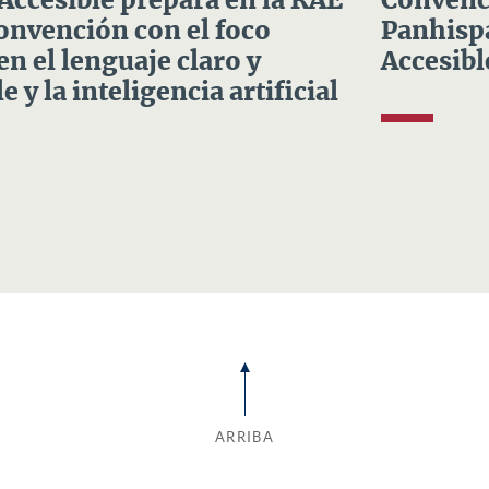
 Accesible prepara en la RAE
Convenci
Convención con el foco
Panhispá
en el lenguaje claro y
Accesibl
e y la inteligencia artificial
ARRIBA