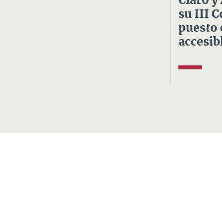
Claro y
su III 
puesto 
accesibl