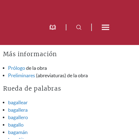
Más información
Prólogo
de la obra
Preliminares
(abreviaturas) de la obra
Rueda de palabras
bagallear
bagallera
bagallero
bagallo
bagamán