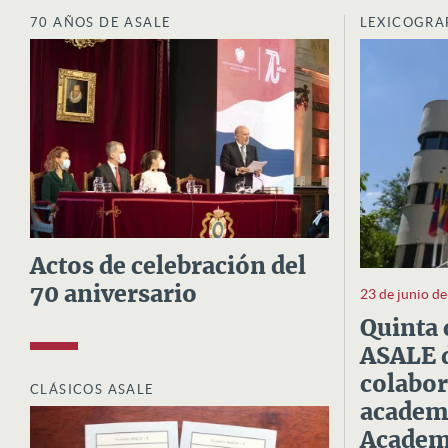
70 AÑOS DE ASALE
LEXICOGRA
Actos de celebración del
70 aniversario
23 de junio d
Quinta 
ASALE d
colabor
CLÁSICOS ASALE
academi
Academi