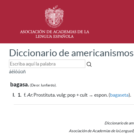
Diccionario de americanismos
á
é
í
ó
ú
ü
ñ
bagasa.
(De or. lunfardo).
I.
1.
f.
Ar.
Prostituta. vulg; pop + cult → espon. (
bagaseta
).
Diccionario de a
Asociación de Academias de la Lengua 