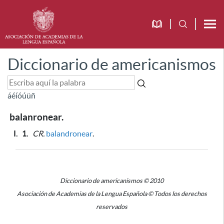
Diccionario de americanismos
á
é
í
ó
ú
ü
ñ
balanronear.
I.
1.
CR.
balandronear
.
Diccionario de americanismos © 2010
Asociación de Academias de la Lengua Española © Todos los derechos
reservados