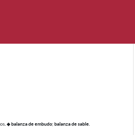
los
.
◆
balanza de embudo
;
balanza de sable
.