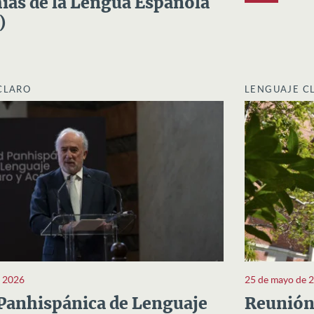
as de la Lengua Española
)
CLARO
LENGUAJE C
e 2026
25 de mayo de 
Panhispánica de Lenguaje
Reunión 