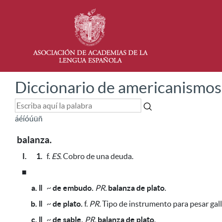
Diccionario de americanismos
á
é
í
ó
ú
ü
ñ
balanza.
I.
1.
f.
ES.
Cobro de una deuda.
■
a. ǁ
~
de embudo.
PR.
balanza de plato
.
b. ǁ
~
de plato.
f.
PR.
Tipo de instrumento
para pesar gal
c. ǁ
~
de sable.
PR.
balanza de plato
.