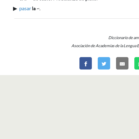
▶
pasar
la
~
.
Diccionario de a
Asociación de Academias de la Lengua 