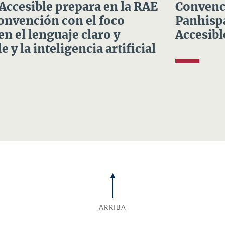
 Accesible prepara en la RAE
Convenci
Convención con el foco
Panhispá
en el lenguaje claro y
Accesibl
e y la inteligencia artificial
ARRIBA