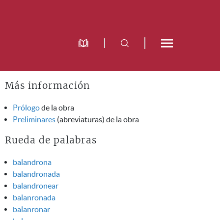
Más información
Prólogo
de la obra
Preliminares
(abreviaturas) de la obra
Rueda de palabras
balandrona
balandronada
balandronear
balanronada
balanronar