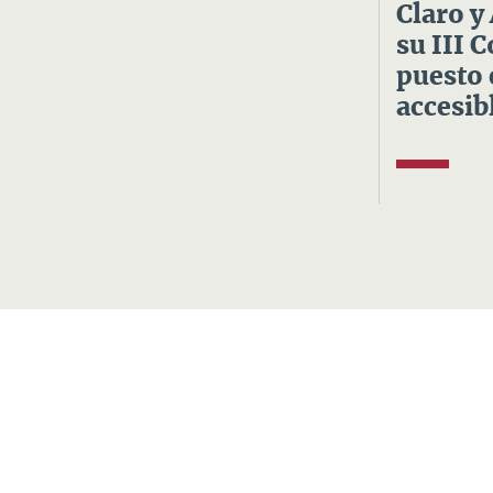
Claro y
su III 
puesto 
accesibl