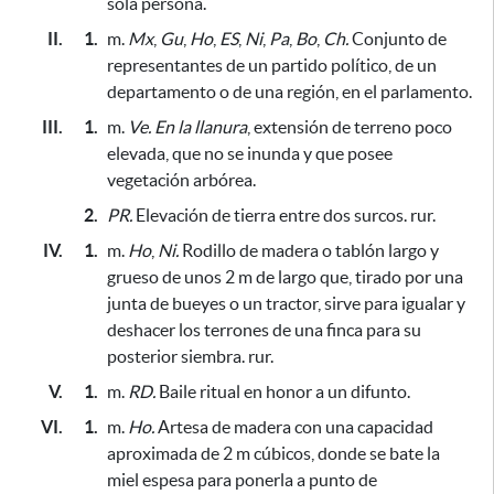
sola persona.
II.
1.
m.
Mx
,
Gu
,
Ho
,
ES
,
Ni
,
Pa
,
Bo
,
Ch.
Conjunto de
representantes de un partido político, de un
departamento o de una región, en el parlamento.
III.
1.
m.
Ve.
En la llanura
, extensión de terreno poco
elevada, que no se inunda y que posee
vegetación arbórea.
2.
PR.
Elevación de tierra entre dos surcos. rur.
IV.
1.
m.
Ho
,
Ni.
Rodillo de madera o tablón largo y
grueso de unos 2 m de largo que, tirado por una
junta de bueyes o un tractor,
sirve para igualar y
deshacer los terrones de una finca para su
posterior siembra.
rur.
V.
1.
m.
RD.
Baile ritual en honor a un difunto.
VI.
1.
m.
Ho.
Artesa de madera con una capacidad
aproximada
de 2 m cúbicos, donde se bate la
miel espesa
para ponerla a punto de