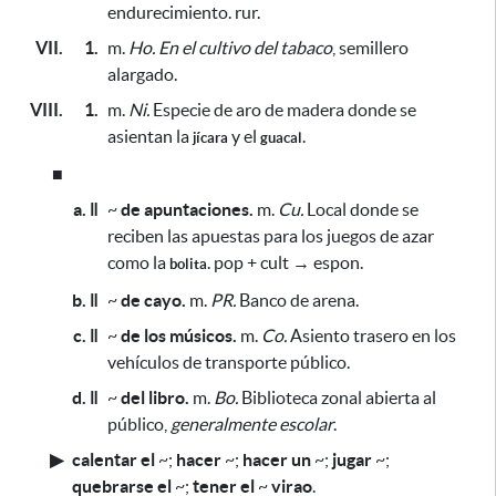
endurecimiento.
rur.
VII.
1.
m.
Ho.
En el cultivo del tabaco
, semillero
alargado.
VIII.
1.
m.
Ni.
Especie de aro de madera
donde se
asientan la
y el
.
jícara
guacal
■
a. ǁ
~
de apuntaciones.
m.
Cu.
Local donde se
reciben las apuestas
para los juegos de azar
como la
. pop + cult → espon.
bolita
b. ǁ
~
de cayo.
m.
PR.
Banco de arena.
c. ǁ
~
de los músicos.
m.
Co.
Asiento trasero en los
vehículos de transporte público.
d. ǁ
~
del libro.
m.
Bo.
Biblioteca zonal abierta al
público,
generalmente escolar
.
▶
calentar el
~
;
hacer
~
;
hacer un
~
;
jugar
~
;
quebrarse el
~
;
tener el
~
virao
.