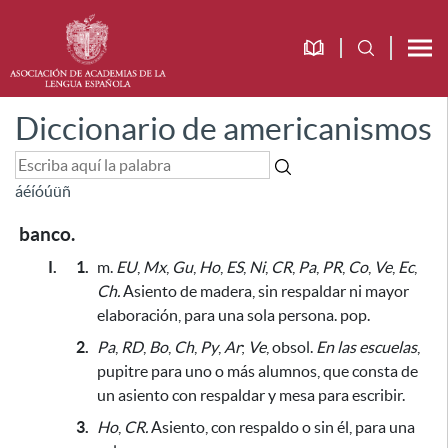
Diccionario de americanismos
á
é
í
ó
ú
ü
ñ
banco.
I.
1.
m.
EU
,
Mx
,
Gu
,
Ho
,
ES
,
Ni
,
CR
,
Pa
,
PR
,
Co
,
Ve
,
Ec
,
Ch.
Asiento de madera, sin respaldar ni mayor
elaboración,
para una sola persona.
pop.
2.
Pa
,
RD
,
Bo
,
Ch
,
Py
,
Ar
;
Ve
, obsol.
En las escuelas
,
pupitre
para uno o más alumnos,
que consta de
un asiento con respaldar y mesa
para escribir.
3.
Ho
,
CR.
Asiento, con respaldo o sin él,
para una