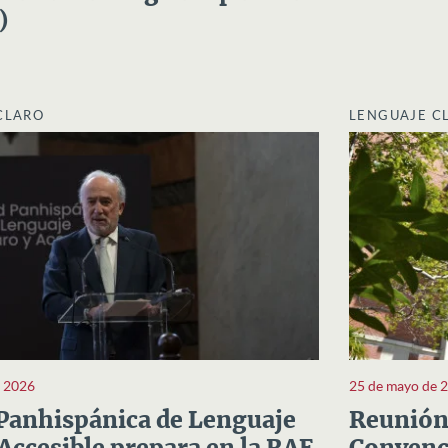
)
CLARO
LENGUAJE C
e 2026
25 de mayo de 
Panhispánica de Lenguaje
Reunión 