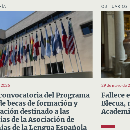
FÍA
OBITUARIOS
e 2026
29 de mayo de 
convocatoria del Programa
Fallece 
e becas de formación y
Blecua, 
ación destinado a las
Academi
as de la Asociación de
as de la Lengua Española