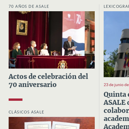
70 AÑOS DE ASALE
LEXICOGRA
Actos de celebración del
70 aniversario
23 de junio d
Quinta 
ASALE d
colabor
CLÁSICOS ASALE
academi
Academi