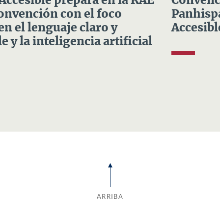
 Accesible prepara en la RAE
Convenci
Convención con el foco
Panhispá
en el lenguaje claro y
Accesibl
e y la inteligencia artificial
ARRIBA