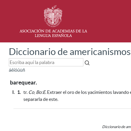
Diccionario de americanismos
á
é
í
ó
ú
ü
ñ
barequear.
I.
1.
tr.
Co
,
Bo:E.
Extraer el oro de los yacimientos lavando 
separarla de este
.
Diccionario de a