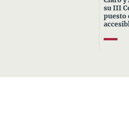
Claro y
su III 
puesto 
accesibl