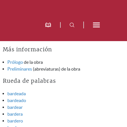
Más información
Prólogo
de la obra
Preliminares
(abreviaturas) de la obra
Rueda de palabras
bardeada
bardeado
bardear
bardera
bardero