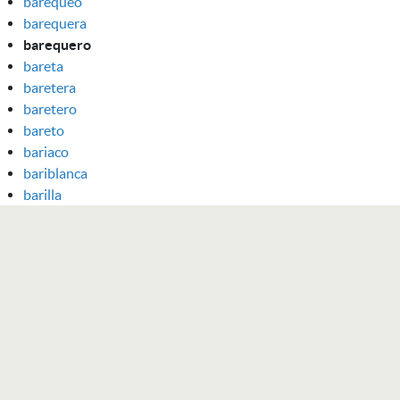
barequeo
barequera
barequero
bareta
baretera
baretero
bareto
bariaco
bariblanca
barilla