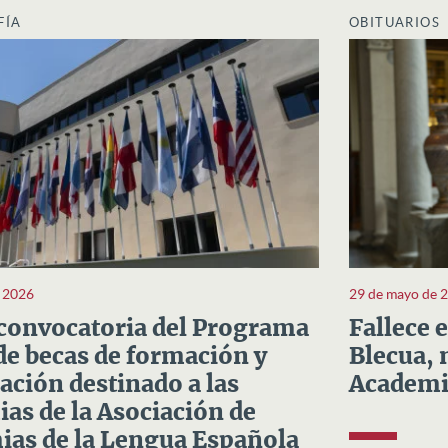
FÍA
OBITUARIOS
e 2026
29 de mayo de 
convocatoria del Programa
Fallece 
e becas de formación y
Blecua, 
ación destinado a las
Academi
as de la Asociación de
as de la Lengua Española