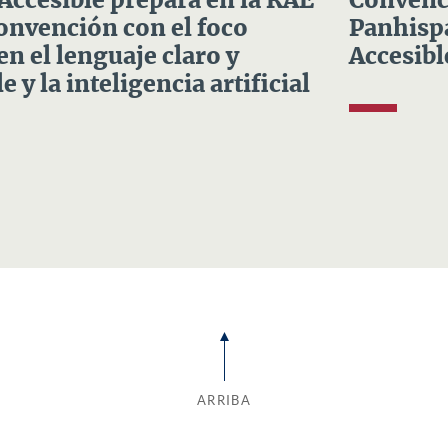
 Accesible prepara en la RAE
Convenci
Convención con el foco
Panhispá
en el lenguaje claro y
Accesibl
e y la inteligencia artificial
ARRIBA