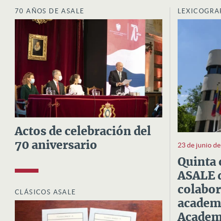
70 AÑOS DE ASALE
LEXICOGRA
Actos de celebración del
70 aniversario
23 de junio d
Quinta 
ASALE d
colabor
CLÁSICOS ASALE
academi
Academi