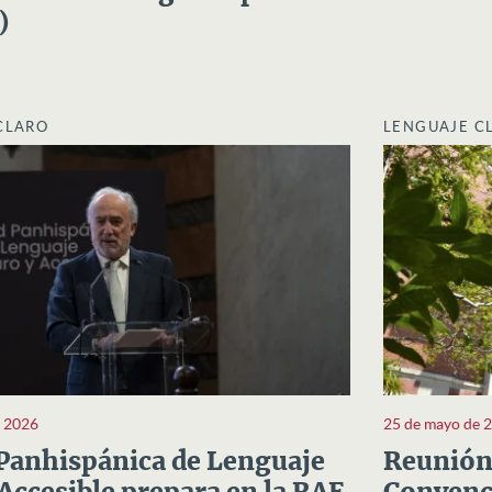
)
CLARO
LENGUAJE C
e 2026
25 de mayo de 
Panhispánica de Lenguaje
Reunión 