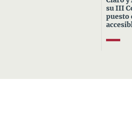
Claro y
su III 
puesto 
accesibl