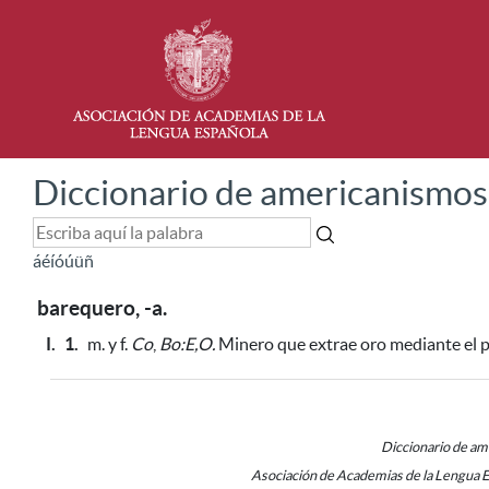
Diccionario de americanismos
á
é
í
ó
ú
ü
ñ
barequero, -a.
I.
1.
m. y f.
Co
,
Bo:E,O.
Minero que extrae oro mediante el 
Diccionario de a
Asociación de Academias de la Lengua 