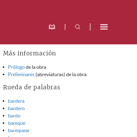
Más información
Prólogo
de la obra
Preliminares
(abreviaturas) de la obra
Rueda de palabras
bardera
bardero
bardo
bareque
barequear