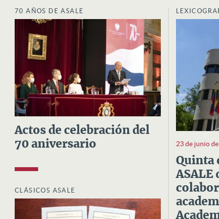
70 AÑOS DE ASALE
LEXICOGRA
Actos de celebración del
70 aniversario
23 de junio d
Quinta 
ASALE d
colabor
CLÁSICOS ASALE
academi
Academi