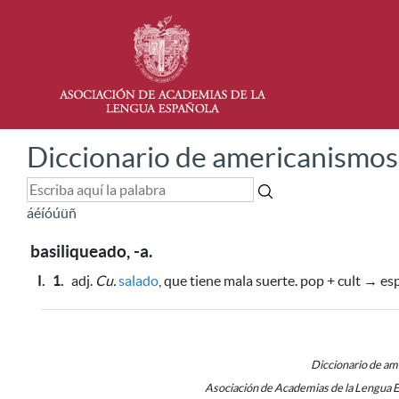
Diccionario de americanismos
á
é
í
ó
ú
ü
ñ
basiliqueado, -a.
I.
1.
adj.
Cu.
salado
, que tiene mala suerte. pop + cult → es
Diccionario de a
Asociación de Academias de la Lengua 