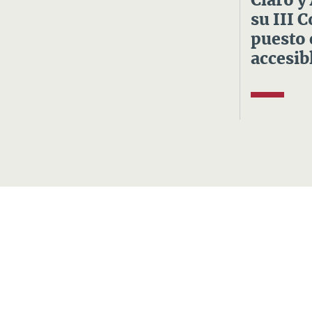
Claro y
su III 
puesto 
accesibl