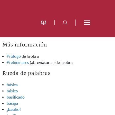
Más información
Prólogo
de la obra
Preliminares
(abreviaturas) de la obra
Rueda de palabras
básica
básico
basificado
básiga
¡basilio!