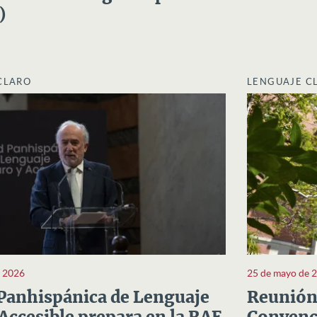
)
CLARO
LENGUAJE C
e 2026
25 de mayo de 
Panhispánica de Lenguaje
Reunión 