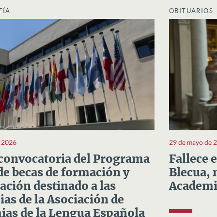
FÍA
OBITUARIOS
e 2026
29 de mayo de 
convocatoria del Programa
Fallece 
e becas de formación y
Blecua, 
ación destinado a las
Academi
as de la Asociación de
as de la Lengua Española