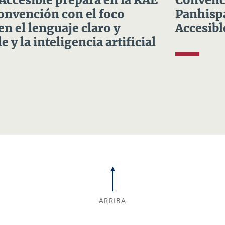
 Accesible prepara en la RAE
Convenci
Convención con el foco
Panhispá
en el lenguaje claro y
Accesibl
e y la inteligencia artificial
ARRIBA