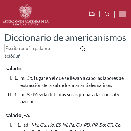
Diccionario de americanismos
á
é
í
ó
ú
ü
ñ
salado.
I.
1.
m.
Co.
Lugar en el que se llevan a cabo las labores de
extracción de la sal de los manantiales salinos.
II.
1.
m.
Pa.
Mezcla de frutas secas preparadas con sal y
azúcar.
salado, -a.
I.
1.
adj.
Mx
,
Gu
,
Ho
,
ES
,
Ni
,
Pa
,
Cu
,
RD
,
PR
,
Bo
;
CR
,
Co
,