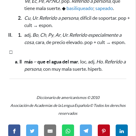
Ve
,
Ec
,
Pe
,
Ar:NO
, pop.
Referido a persona
, que
tiene mala suerte.
◆
basiliqueado
;
sapeado
.
2.
Cu
,
Ur.
Referido a persona
, difícil de soportar. pop
+
cult → espon.
II.
1.
adj.
Bo
,
Ch
,
Py
,
Ar
,
Ur.
Referido especialmente a
cosa
, cara, de precio elevado. pop + cult → espon.
□
a. ǁ
más
~
que el agua del mar.
loc. adj.
Ho.
Referido a
persona
, con muy mala suerte. hiperb.
Diccionario de americanismos © 2010
Asociación de Academias de la Lengua Española © Todos los derechos
reservados