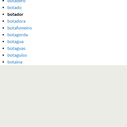
botadero
botado
botador
botadora
botafumeiro
botagorda
botagua
botaguas
botaguiso
botaina