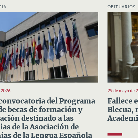
FÍA
OBITUARIOS
e 2026
29 de mayo de 
convocatoria del Programa
Fallece 
e becas de formación y
Blecua, 
ación destinado a las
Academi
as de la Asociación de
as de la Lengua Española