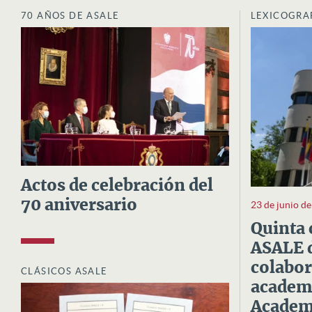
70 AÑOS DE ASALE
LEXICOGRA
Actos de celebración del
70 aniversario
23 de junio d
Quinta 
ASALE d
colabor
CLÁSICOS ASALE
academi
Academi