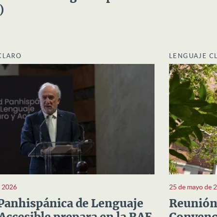
)
CLARO
LENGUAJE C
e 2026
25 de mayo de 
Panhispánica de Lenguaje
Reunión 