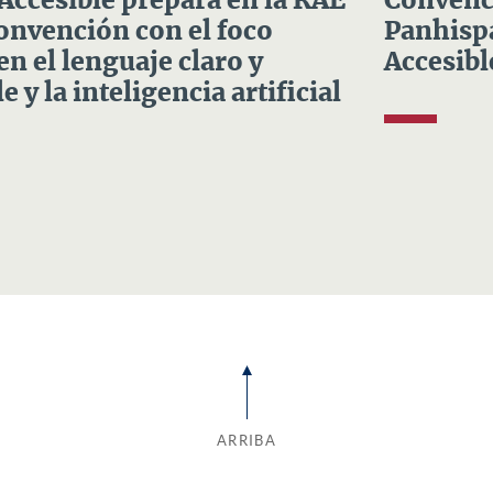
 Accesible prepara en la RAE
Convenci
Convención con el foco
Panhispá
en el lenguaje claro y
Accesibl
e y la inteligencia artificial
ARRIBA