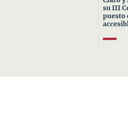
Claro y
su III 
puesto 
accesibl