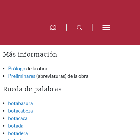
Más información
Prólogo
de la obra
Preliminares
(abreviaturas) de la obra
Rueda de palabras
botabasura
botacabeza
botacaca
botada
botadera