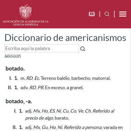
Diccionario de americanismos
á
é
í
ó
ú
ü
ñ
botado.
I.
1.
m.
RD
,
Ec.
Terreno baldío, barbecho, matorral.
II.
1.
adv.
RD
,
PR.
En exceso, a granel.
botado, -a.
I.
1.
adj.
Mx
,
Ho
,
ES
,
Ni
,
Cu
,
Co
,
Ve
,
Ch.
Referido al
precio de algo
, barato.
II.
1.
adj.
Mx
,
Gu
,
Ho
,
Ni.
Referido a persona
, varada en