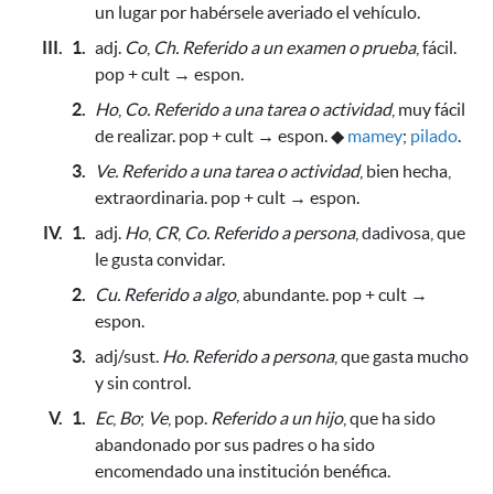
un lugar
por habérsele averiado el vehículo
.
III.
1.
adj.
Co
,
Ch.
Referido a un examen o prueba
, fácil.
pop + cult → espon.
2.
Ho
,
Co.
Referido a una tarea o actividad
, muy fácil
de realizar. pop + cult → espon.
◆
mamey
;
pilado
.
3.
Ve.
Referido a una tarea o actividad
, bien hecha,
extraordinaria. pop + cult → espon.
IV.
1.
adj.
Ho
,
CR
,
Co.
Referido a persona
, dadivosa, que
le gusta convidar.
2.
Cu.
Referido a algo
, abundante. pop + cult →
espon.
3.
adj/sust.
Ho.
Referido a persona
, que gasta mucho
y sin control.
V.
1.
Ec
,
Bo
;
Ve
, pop.
Referido a un hijo
, que ha sido
abandonado por sus padres o ha sido
encomendado una institución benéfica.