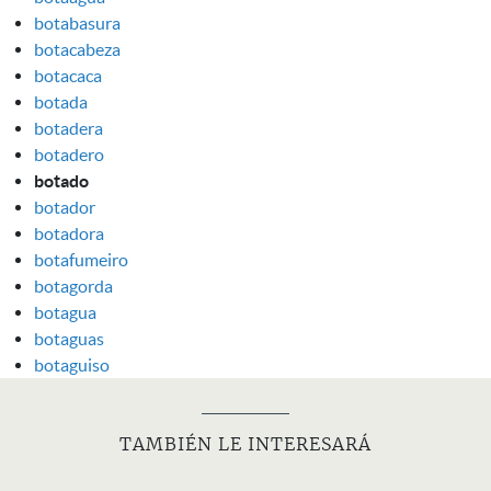
botabasura
botacabeza
botacaca
botada
botadera
botadero
botado
botador
botadora
botafumeiro
botagorda
botagua
botaguas
botaguiso
TAMBIÉN LE INTERESARÁ