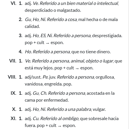
VI.
1.
adj.
Ve.
Referido a un bien material o intelectual
,
desperdiciado o malgastado.
2.
Gu
,
Ho
,
Ni.
Referido a cosa
, mal hecha o de mala
calidad.
3.
adj.
Ho
,
ES
,
Ni.
Referido a persona
, desprestigiada.
pop + cult → espon.
4.
Ho.
Referido a persona
, que no tiene dinero.
VII.
1.
Ve.
Referido a persona, animal, objeto o lugar
, que
está muy lejos. pop + cult → espon.
VIII.
1.
adj/sust.
Pe.
juv.
Referido a persona
, orgullosa,
vanidosa, engreída. pop.
IX.
1.
adj.
Gu
,
Ch.
Referido a persona
, acostada en la
cama
por enfermedad
.
X.
1.
adj.
Ho
,
Ni.
Referido a una palabra
, vulgar.
XI.
1.
adj.
Cu.
Referido al ombligo
, que sobresale hacia
fuera. pop + cult → espon.