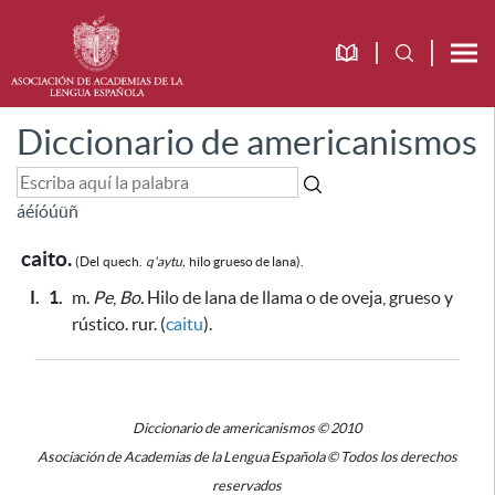
Diccionario de americanismos
á
é
í
ó
ú
ü
ñ
caito.
(Del
quech.
q'aytu,
hilo grueso de lana).
I.
1.
m.
Pe
,
Bo.
Hilo de lana de llama o de oveja, grueso y
rústico. rur. (
caitu
).
Diccionario de americanismos © 2010
Asociación de Academias de la Lengua Española © Todos los derechos
reservados