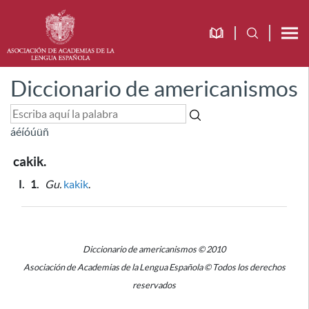
Diccionario de americanismos
á
é
í
ó
ú
ü
ñ
cakik.
I.
1.
Gu.
kakik
.
Diccionario de americanismos © 2010
Asociación de Academias de la Lengua Española © Todos los derechos
reservados