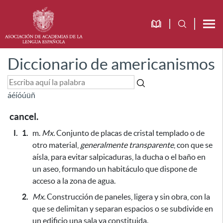
Diccionario de americanismos
á
é
í
ó
ú
ü
ñ
cancel.
I.
1.
m.
Mx.
Conjunto de placas de cristal templado o de
otro material,
generalmente transparente
, con que se
aísla,
para evitar salpicaduras
, la ducha o el baño en
un aseo, formando un habitáculo que dispone de
acceso a la zona de agua.
2.
Mx.
Construcción de paneles, ligera y sin obra, con la
que se delimitan y separan espacios o se subdivide en
un edificio una sala ya constituida.