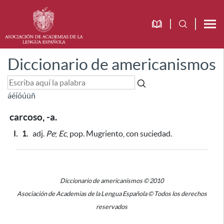
Diccionario de americanismos
á
é
í
ó
ú
ü
ñ
carcoso, -a.
I.
1.
adj.
Pe
;
Ec
, pop. Mugriento, con suciedad.
Diccionario de americanismos © 2010
Asociación de Academias de la Lengua Española © Todos los derechos
reservados