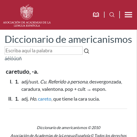
Diccionario de americanismos
á
é
í
ó
ú
ü
ñ
caretudo, -a.
I.
1.
adj/sust.
Cu.
Referido a persona
, desvergonzada,
caradura, valentona. pop + cult → espon.
II.
1.
adj.
Ho.
careto
, que tiene la cara sucia.
Diccionario de americanismos © 2010
Asociación de Academias de la Lengua Española © Todos los derechos