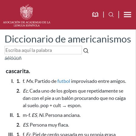
Diccionario de americanismos
á
é
í
ó
ú
ü
ñ
cascarita.
I.
1.
f.
Mx
. Partido de
futbol
improvisado entre amigos.
2.
Ec.
Cada uno de los golpes que repetidamente se
dan con el pie a un balón procurando que no caiga
al suelo. pop + cult → espon.
II.
1.
m-f.
ES
,
Ni.
Persona anciana.
2.
ES.
Persona muy flaca.
III.
1.
f.
Ec.
Piel de cerdo soasada en su propia grasa,