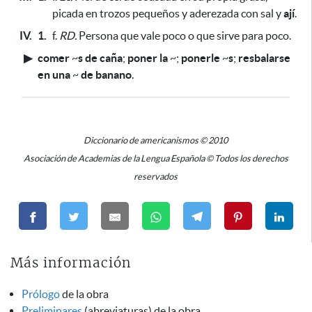
picada en trozos pequeños y aderezada con sal y
ají
.
IV.
1.
f.
RD.
Persona que vale poco o que sirve
para poco.
▶
comer
~
s de caña
;
poner la
~
;
ponerle
~
s
;
resbalarse
en una
~
de banano
.
Diccionario de americanismos © 2010
Asociación de Academias de la Lengua Española © Todos los derechos
reservados
Más información
Prólogo
de la obra
Preliminares
(abreviaturas) de la obra