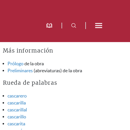
Más información
Prólogo
de la obra
Preliminares
(abreviaturas) de la obra
Rueda de palabras
cascarero
cascarilla
cascarillal
cascarillo
cascarita