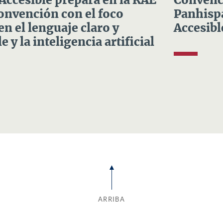
 Accesible prepara en la RAE
Convenci
Convención con el foco
Panhispá
en el lenguaje claro y
Accesibl
e y la inteligencia artificial
ARRIBA