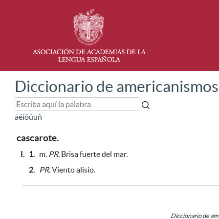
Diccionario de americanismos
á
é
í
ó
ú
ü
ñ
cascarote.
I.
1.
m.
PR.
Brisa fuerte del mar.
2.
PR.
Viento alisio.
Diccionario de a