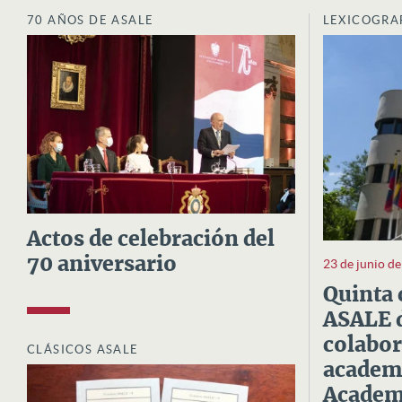
70 AÑOS DE ASALE
LEXICOGRA
Actos de celebración del
70 aniversario
23 de junio d
Quinta 
ASALE d
colabor
CLÁSICOS ASALE
academi
Academi