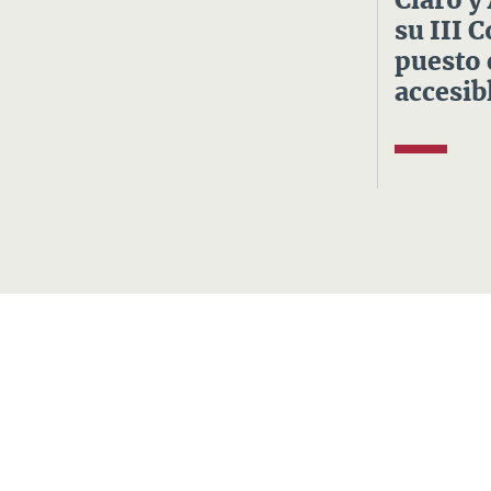
Claro y
su III 
puesto 
accesibl