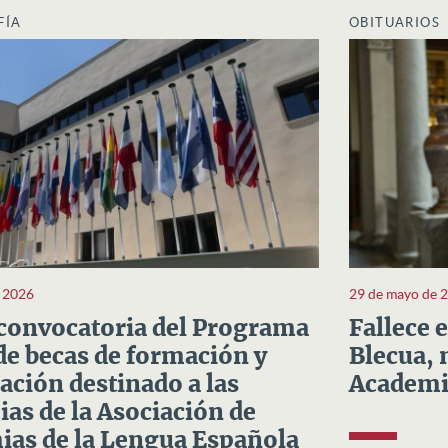
FÍA
OBITUARIOS
e 2026
29 de mayo de 
convocatoria del Programa
Fallece 
e becas de formación y
Blecua, 
ación destinado a las
Academi
as de la Asociación de
as de la Lengua Española