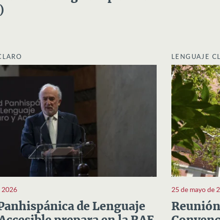
)
CLARO
LENGUAJE C
e 2026
25 de mayo de 
Panhispánica de Lenguaje
Reunión 