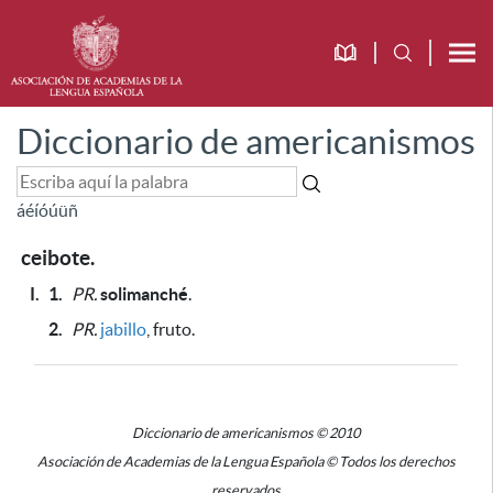
Diccionario de americanismos
á
é
í
ó
ú
ü
ñ
ceibote.
I.
1.
PR.
solimanché
.
2.
PR.
jabillo
, fruto.
Diccionario de americanismos © 2010
Asociación de Academias de la Lengua Española © Todos los derechos
reservados