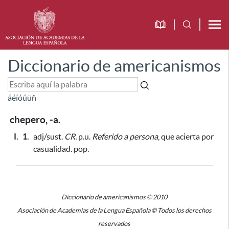
Diccionario de americanismos
á
é
í
ó
ú
ü
ñ
chepero, -a.
I.
1.
adj/sust.
CR.
p.u.
Referido a persona
, que acierta por
casualidad. pop.
Diccionario de americanismos © 2010
Asociación de Academias de la Lengua Española © Todos los derechos
reservados