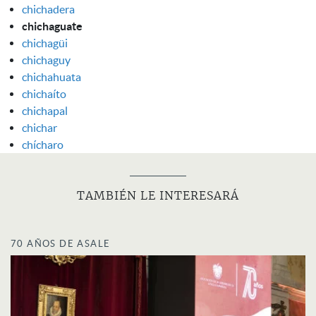
chichadera
chichaguate
chichagüi
chichaguy
chichahuata
chichaíto
chichapal
chichar
chícharo
TAMBIÉN LE INTERESARÁ
70 AÑOS DE ASALE