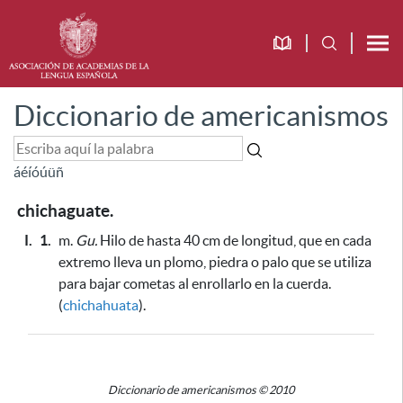
Diccionario de americanismos
á
é
í
ó
ú
ü
ñ
chichaguate.
I.
1.
m.
Gu.
Hilo de hasta 40 cm de longitud, que en cada
extremo lleva un plomo, piedra o palo
que se utiliza
para bajar cometas al enrollarlo en la cuerda
.
(
chichahuata
).
Diccionario de americanismos © 2010