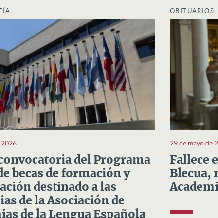
FÍA
OBITUARIOS
e 2026
29 de mayo de 
convocatoria del Programa
Fallece 
e becas de formación y
Blecua, 
ación destinado a las
Academi
as de la Asociación de
as de la Lengua Española