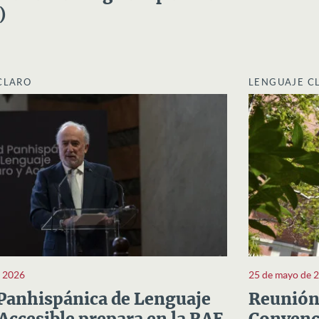
)
CLARO
LENGUAJE C
e 2026
25 de mayo de 
Panhispánica de Lenguaje
Reunión 