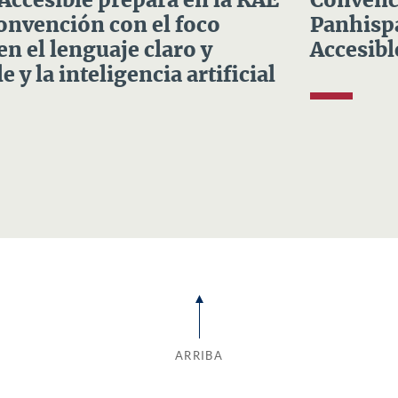
 Accesible prepara en la RAE
Convenci
Convención con el foco
Panhispá
en el lenguaje claro y
Accesibl
e y la inteligencia artificial
ARRIBA