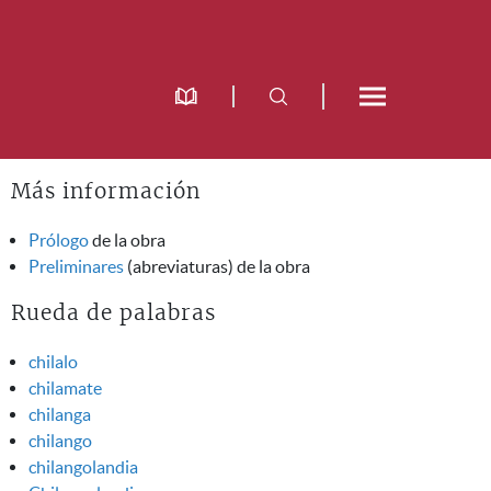
Más información
Prólogo
de la obra
Preliminares
(abreviaturas) de la obra
Rueda de palabras
chilalo
chilamate
chilanga
chilango
chilangolandia