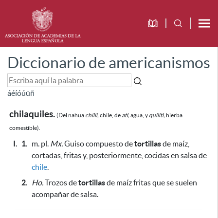
Diccionario de americanismos
á
é
í
ó
ú
ü
ñ
chilaquiles.
(Del nahua
chilli,
chile, de
atl,
agua, y
quilitl,
hierba
comestible).
I.
1.
m. pl.
Mx.
Guiso compuesto de
tortillas
de maíz,
cortadas, fritas y, posteriormente, cocidas en salsa de
chile
.
2.
Ho.
Trozos de
tortillas
de maíz fritas
que se suelen
acompañar de salsa
.